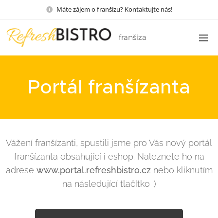
Máte zájem o franšízu? Kontaktujte nás!
franšíza
Portál franšízanta
Vážení franšízanti, spustili jsme pro Vás nový portál
franšízanta obsahující i eshop. Naleznete ho na
adrese
www.
portal.refreshbistro.cz
nebo kliknutím
na následující tlačítko :)